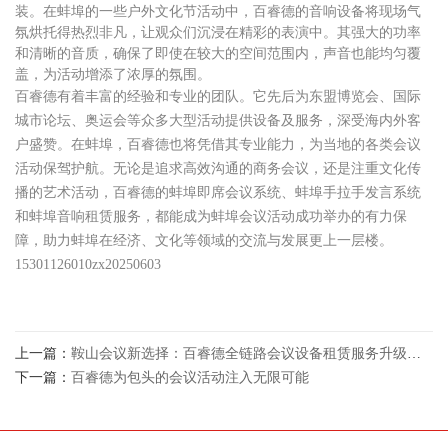
装。在蚌埠的一些户外文化节活动中，百睿德的音响设备将现场气
氛烘托得热烈非凡，让观众们沉浸在精彩的表演中。其强大的功率
和清晰的音质，确保了即使在较大的空间范围内，声音也能均匀覆
盖，为活动增添了浓厚的氛围。
百睿德有着丰富的经验和专业的团队。它先后为东盟博览会、国际
城市论坛、奥运会等众多大型活动提供设备及服务，深受海内外客
户盛赞。在蚌埠，百睿德也将凭借其专业能力，为当地的各类会议
活动保驾护航。无论是追求高效沟通的商务会议，还是注重文化传
播的艺术活动，百睿德的蚌埠即席会议系统、蚌埠手拉手发言系统
和蚌埠音响租赁服务，都能成为蚌埠会议活动成功举办的有力保
障，助力蚌埠在经济、文化等领域的交流与发展更上一层楼。
15301126010zx20250603
上一篇：
鞍山会议新选择：百睿德全链路会议设备租赁服务升级体验
下一篇：
百睿德为包头的会议活动注入无限可能