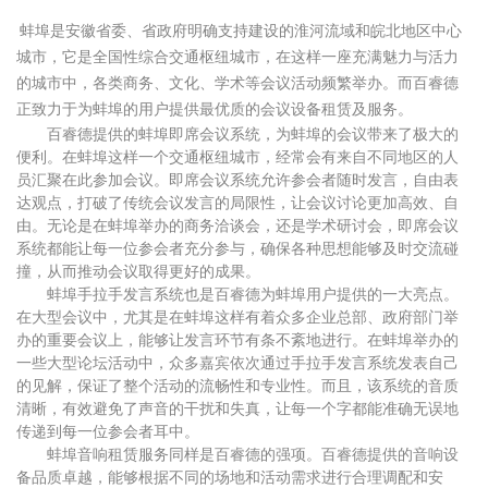
蚌埠是安徽省委、省政府明确支持建设的淮河流域和皖北地区中心
城市，它是全国性综合交通枢纽城市，在这样一座充满魅力与活力
的城市中，各类商务、文化、学术等会议活动频繁举办。而百睿德
正致力于为蚌埠的用户提供最优质的会议设备租赁及服务。
百睿德提供的蚌埠即席会议系统，为蚌埠的会议带来了极大的
便利。在蚌埠这样一个交通枢纽城市，经常会有来自不同地区的人
员汇聚在此参加会议。即席会议系统允许参会者随时发言，自由表
达观点，打破了传统会议发言的局限性，让会议讨论更加高效、自
由。无论是在蚌埠举办的商务洽谈会，还是学术研讨会，即席会议
系统都能让每一位参会者充分参与，确保各种思想能够及时交流碰
撞，从而推动会议取得更好的成果。
蚌埠手拉手发言系统也是百睿德为蚌埠用户提供的一大亮点。
在大型会议中，尤其是在蚌埠这样有着众多企业总部、政府部门举
办的重要会议上，能够让发言环节有条不紊地进行。在蚌埠举办的
一些大型论坛活动中，众多嘉宾依次通过手拉手发言系统发表自己
的见解，保证了整个活动的流畅性和专业性。而且，该系统的音质
清晰，有效避免了声音的干扰和失真，让每一个字都能准确无误地
传递到每一位参会者耳中。
蚌埠音响租赁服务同样是百睿德的强项。百睿德提供的音响设
备品质卓越，能够根据不同的场地和活动需求进行合理调配和安