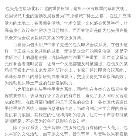
包头是连接华北和西北的重要枢纽
，
这里不仅有厚重的草原文明，
还因现代工业的蓬勃发展被誉为
“草原钢城”“稀土之都”。在这片充满
活力的土地上，各类商务活动、学术交流、文化盛会频繁举行，对
高品质会议设备的需求也日益增长。而百睿德正是能为包头用户提
供全方位会议设备解决方案的专业服务商。
百睿德为包头用户带来了先进的包头即席会议系统。在包头这
样一个工业与文化并重的城市，无论是企业间的商务洽谈，还是学
术研讨会上的思想碰撞，流畅高效的沟通至关重要。即席会议系统
允许参会者随时发言，让每一个灵感都能及时被捕捉。在包头的某
场关于稀土产业未来发展的研讨会上，专家们通过即席会议系统，
迅速分享自己的最新研究成果和观点，交流变得更加直接和高效，
为推动包头稀土产业的创新发展助力。
与之配套的包头手拉手发言系统，同样能在各类会议场景中发
挥重要作用。该系统保证了发言的有序性，避免了多人同时发言造
成的混乱。在政府部门组织的关乎民生的会议中，各社区代表通过
手拉手发言系统，确保信息准确传达，为政府制定科学合理的政策
提供有力依据。其稳定的性能和清晰的音质，让每一个声音都能被
清晰听见，不会因为设备问题影响会议进程。
除了会议系统，包头音响租赁服务也是百睿德的一大亮点。包
头丰富的文化活动，如草原文化节、音乐节等，对音响效果有着极