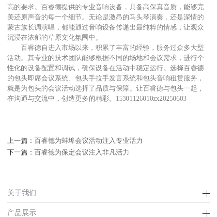
高的要求。百睿德提供的专业音响设备，具备高保真音质，能够完
美还原声音的每一个细节。无论是激昂的马头琴演奏，还是深情的
蒙古族长调演唱，都能通过音响设备传递出最纯粹的情感，让观众
沉浸在浓郁的草原文化氛围中。
百睿德自进入市场以来，积累了丰富的经验，服务过众多大型
活动。其专业的技术团队能够根据不同的场地和会议需求，进行个
性化的设备配置和调试，确保设备在活动中稳定运行。选择百睿德
的包头即席会议系统、包头手拉手发言系统和包头音响租赁服务，
就是为包头的会议活动选择了品质与保障。让百睿德与包头一起，
在沟通与交流中，创造更多的精彩。15301126010zx20250603
上一篇：
百睿德为蚌埠会议活动注入专业活力
下一篇：
百睿德为保定会议注入非凡活力
关于我们
产品展示