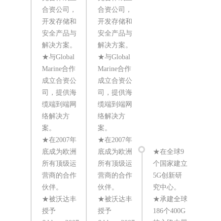
合资公司，
合资公司，
开发存储和
开发存储和
安全产品与
安全产品与
解决方案。
解决方案。
★与Global
★与Global
Marine合作
Marine合作
★
成立合资公
成立合资公
刊
司，提供海
司，提供海
十
缆端到端网
缆端到端网
响
络解决方
络解决方
司
案。
案。
★
★在2007年
★在2007年
Inf
底成为欧洲
底成为欧洲
★在全球9
咨
所有顶级运
所有顶级运
个国家建立
华
营商的合作
营商的合作
5G创新研
设
伙伴。
伙伴。
究中心。
域
★被沃达丰
★被沃达丰
★承建全球
第
授予
授予
186个400G
★