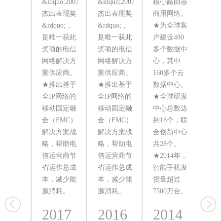
&ldquo;2007
&ldquo;2007
核心路由器
美
杰出表现奖
杰出表现奖
商用网络。
用
&rdquo;，
&rdquo;，
★为全球客
UM
是唯一获此
是唯一获此
户建设480
网
奖项的电信
奖项的电信
多个数据中
拿
网络解决方
网络解决方
心，其中
Tel
案供应商。
案供应商。
160多个云
建
★推出基于
★推出基于
数据中心。
无
全IP网络的
全IP网络的
★全球研发
★
移动固定融
移动固定融
中心总数达
产
合（FMC）
合（FMC）
到16个，联
计
解决方案战
解决方案战
合创新中心
过2
略，帮助电
略，帮助电
共28个。
部
信运营商节
信运营商节
★2014年，
AB
省运作总成
省运作总成
智能手机发
据
本，减少能
本，减少能
货量超过
额
源消耗。
源消耗。
7500万台。
第
2017
2016
2014
2