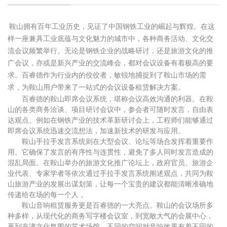
鞍山拥有百年工业历史，见证了中国钢铁工业的崛起与辉煌。在这
样一座兼具工业底蕴与文化魅力的城市中，各种商务活动、文化交
流会议频繁举行。无论是钢铁企业的战略研讨，还是旅游文化的推
广会议，亦或是新兴产业的交流峰会，都对会议设备有着极高的要
求。百睿德作为行业内的佼佼者，敏锐地捕捉到了鞍山市场的需
求，为鞍山用户带来了一站式的会议设备租赁解决方案。
百睿德的鞍山即席会议系统，堪称会议高效沟通的利器。在鞍
山的各类商务洽谈、项目研讨会议中，参会者可随时发言，自由表
达观点。例如在钢铁产业的技术革新研讨会上，工程师们能够通过
即席会议系统迅速交流想法，加速新技术的研发与应用。
鞍山手拉手发言系统则在大型会议、论坛等场合发挥着重要作
用。它确保了发言的有序性与连贯性，避免了多人同时发言造成的
混乱局面。在鞍山举办的旅游文化推广论坛上，政府官员、旅游企
业代表、专家学者等依次通过手拉手发言系统阐述观点，共同为鞍
山旅游产业的发展出谋划策，让每一个宝贵的建议都能清晰准确地
传递给在场的每一个人
。
鞍山音响租赁服务更是百睿德的一大亮点。鞍山的会议场所多
种多样，从现代化的商务写字楼会议室，到宽敞大气的会展中心，
再到充满文化氛围的艺术场馆，不同的空间对音响效果有着不同的