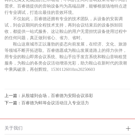
需求。百睿德提供的音响设备均为高端品牌，能够根据场地特点进
行专业调试，打造出最佳的音效环境。
不仅如此，百睿德还拥有专业的技术团队，从设备的安装调
试，到会议期间的全程技术支持，再到会议结束后的设备拆卸回
收，都提供一站式服务。这让鞍山的用户无需担忧设备使用过程中
的任何问题，真正做到省心、省力、省时。
鞍山这座城市正以蓬勃的姿态向前发展，在经济、文化、旅游
等领域不断开拓进取。百睿德愿成为鞍山发展道路上的得力伙伴，
用专业的鞍山即席会议系统、鞍山手拉手发言系统和鞍山音响租赁
服务，为鞍山的各类会议活动增添光彩，助力鞍山在新时代的浪潮
中乘风破浪，再创辉煌。15301126010zx20250603
上一篇：
从殷墟到会场，百睿德为安阳会议添彩
下一篇：
百睿德为蚌埠会议活动注入专业活力
关于我们