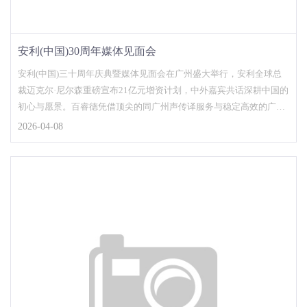
安利(中国)30周年媒体见面会
安利(中国)三十周年庆典暨媒体见面会在广州盛大举行，安利全球总
裁迈克尔·尼尔森重磅宣布21亿元增资计划，中外嘉宾共话深耕中国的
初心与愿景。百睿德凭借顶尖的同广州声传译服务与稳定高效的广州
翻译设备支持，...
2026-04-08