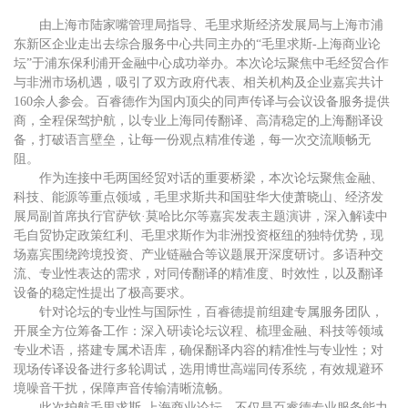
由上海市陆家嘴管理局指导、毛里求斯经济发展局与上海市浦
东新区企业走出去综合服务中心共同主办的
“毛里求斯-上海商业论
坛”于浦东保利浦开金融中心成功举办。本次论坛聚焦中毛经贸合作
与非洲市场机遇，吸引了双方政府代表、相关机构及企业嘉宾共计
160余人参会。百睿德作为国内顶尖的同声传译与会议设备服务提供
商，全程保驾护航，以专业上海同传翻译、高清稳定的上海翻译设
备，打破语言壁垒，让每一份观点精准传递，每一次交流顺畅无
阻。
作为连接中毛两国经贸对话的重要桥梁，本次论坛聚焦金融、
科技、能源等重点领域，毛里求斯共和国驻华大使萧晓山、经济发
展局副首席执行官萨钦
·莫哈比尔等嘉宾发表主题演讲，深入解读中
毛自贸协定政策红利、毛里求斯作为非洲投资枢纽的独特优势，现
场嘉宾围绕跨境投资、产业链融合等议题展开深度研讨。多语种交
流、专业性表达的需求，对同传翻译的精准度、时效性，以及翻译
设备的稳定性提出了极高要求。
针对论坛的专业性与国际性，百睿德提前组建专属服务团队，
开展全方位筹备工作：深入研读论坛议程、梳理金融、科技等领域
专业术语，搭建专属术语库，确保翻译内容的精准性与专业性；对
现场传译设备进行多轮调试，选用博世高端同传系统，有效规避环
境噪音干扰，保障声音传输清晰流畅。
此次护航毛里求斯
-上海商业论坛，不仅是百睿德专业服务能力