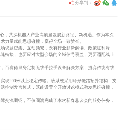
分享到：
核心，共探机器人产业高质量发展新路径、新机遇。作为本次
技术力量赋能思想碰撞，赢得全场一致赞誉。
现场议题密集、互动频繁，既有行业趋势解读、政策红利释
无缝衔接，也要应对大型会场的全域信号覆盖，更要适配线上
求，百睿德量身定制无线手拉手设备解决方案，摒弃传统有线
，实现200米以上稳定传输。该系统采用环形链路拓扑结构，支
灵活控制发言模式，既能设置全开放讨论模式激发思维碰撞，
保障交流顺畅，不仅圆满完成了本次新春恳谈会的服务任务，