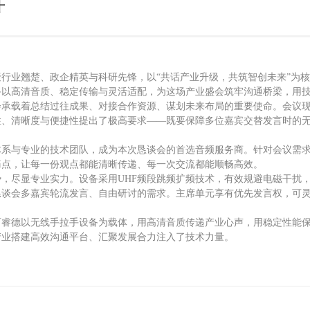
开
聚行业翘楚、政企精英与科研先锋，以
“共话产业升级，共筑智创未来”为
备以高清音质、稳定传输与灵活适配，为这场产业盛会筑牢沟通桥梁，用
会承载着总结过往成果、对接合作资源、谋划未来布局的重要使命。会议
性、清晰度与便捷性提出了极高要求
——既要保障多位嘉宾交替发言时的
体系与专业的技术团队，成为本次恳谈会的首选音频服务商。针对会议需
痛点，让每一份观点都能清晰传递、每一次交流都能顺畅高效。
势，尽显专业实力。设备采用
UHF频段跳频扩频技术，有效规避电磁干扰
恳谈会多嘉宾轮流发言、自由研讨的需求。主席单元享有优先发言权，可
百睿德以无线手拉手设备为载体，用高清音质传递产业心声，用稳定性能
产业搭建高效沟通平台、汇聚发展合力注入了技术力量。