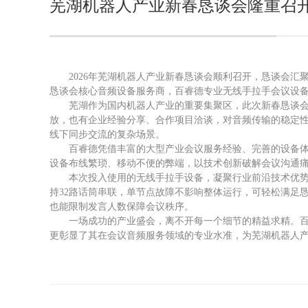
芜湖机器人产业新春恳谈会隆重召
2026年芜湖机器人产业新春恳谈会
顺利召开
，恳谈会汇
恳谈会核心音频设备服务商，百睿德专业无线手拉手会议设
芜湖作为国内机器人产业的重要集聚区，此次新春恳谈
放，也有企业经验分享、合作项目洽谈，对音频传输的稳定
线下同步交流的复杂场景。
百睿德凭借丰富的大型产业会议服务经验、完善的设备
设备布线繁琐、移动不便的弊端，以技术创新破解会议沟通
本次投入使用的无线手拉手设备，凝聚行业前沿技术优
持32路话筒串联，单节点故障不影响整体运行，可轻松满足
也能限制发言人数保障会议秩序。
一场成功的产业盛会，离不开每一个细节的精益求精。
更彰显了其在会议音频服务领域的专业水准，为芜湖机器人