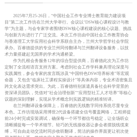
2025
年
7月25-26日，“中国社会工作专业博士教育能力建设项
目”第二次工作坊在兰州大学举行。会议以“DSW核心课程设计与教
学”为主题，与会专家学者围绕DSW核心课程建设的核心议题、挑战
与创新方向进行了广泛交流。本次工作坊由中国社会工作教育协会
与香港理工大学应用社会科学系联合主办，兰州大学哲学社会学院
承办。百睿德提供的专业兰州同传翻译与兰州翻译设备服务，以技
术力量搭建起无国界的学术沟通桥梁。
作为扎根会务服务
12年的综合型提供商，百睿德此次为工作坊
定制了全流程语言支持方案。考虑到社会工作学科兼具理论深度与
实践属性，参会专家的发言既涉及“中国特色DSW培养标准”等宏观
命题，又包含“临床社工课程实操设计”等具体内容，专业术语密集且
跨文化表达需求突出。为此，百睿德特别派遣具备社会科学背景的
资深译员团队，凭借对“社会治理创新”“应用型社工人才培养”等核心
议题的深刻理解，实现从学术概念到实践逻辑的精准转译。
在兰州
翻译
设备保障上，百睿德的无线数字同传系统尽显专业
本色。工作坊现场采用博世
2代设备搭建全信号覆盖网络，工程师提
前24小时完成安装调试，确保每一个环节都信号稳定，让全场听众
清晰捕捉每一个学术细节。轻巧的无线接收器让参会者摆脱线缆束
缚，可自由走动交流时同步收听翻译，简洁的操作界面更让初次使