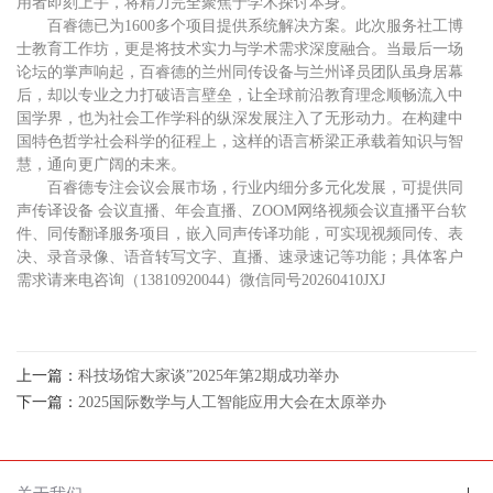
用者即刻上手，将精力完全聚焦于学术探讨本身。
百睿德已为
1600多个项目提供系统解决方案。此次服务社工博
士教育工作坊，更是将技术实力与学术需求深度融合。当最后一场
论坛的掌声响起，百睿德的兰州同传设备与兰州译员团队虽身居幕
后，却以专业之力打破语言壁垒，让全球前沿教育理念顺畅流入中
国学界，也为社会工作学科的纵深发展注入了无形动力。在构建中
国特色哲学社会科学的征程上，这样的语言桥梁正承载着知识与智
慧，通向更广阔的未来。
百睿德专注会议会展市场，行业内细分多元化发展，可提供同
声传译设备
会议直播、年会直播、
ZOOM网络视频会议直播平台软
件、同传翻译服务项目，嵌入同声传译功能，可实现视频同传、表
决、录音录像、语音转写文字、直播、速录速记等功能；具体客户
需求请来电咨询（13810920044）微信同号20260410JXJ
上一篇：
科技场馆大家谈”2025年第2期成功举办
下一篇：
2025国际数学与人工智能应用大会在太原举办