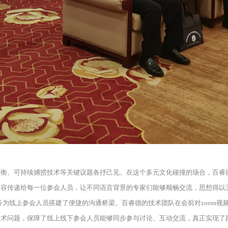
平衡、可持续捕捞技术等关键议题各抒己见。在这个多元文化碰撞的场合，百睿
内容传递给每一位参会人员，让不同语言背景的专家们能够顺畅交流，思想得以
服务为线上参会人员搭建了便捷的沟通桥梁。百睿德的技术团队在会前对zoom
技术问题，保障了线上线下参会人员能够同步参与讨论、互动交流，真正实现了